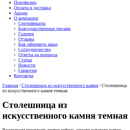
Старон
Портфолио
СмартКварц
Ханекс
Оплата и доставка
Цезарьстоун
Акрилика
Акции
Радианз
Кориан
О компании
Викостон
Монтелли
Сертификаты
Технистон
Тристоун
Благодарственные письма
Камбрия
Галерея
Плазастон
Отзывы
Как оформить заказ
Сотрудничество
Ответы на вопросы
Статьи
Новости
Гарантия
Контакты
Главная
/
Столешница из искусственного камня
/
Столешница
из искусственного камня темная
Столешница из
искусственного камня темная
Рассчитаем стоимость прямо сейчас, просто оставьте заявку