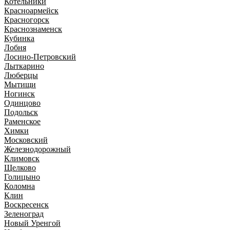
Котельники
Красноармейск
Красногорск
Краснознаменск
Кубинка
Лобня
Лосино-Петровский
Лыткарино
Люберцы
Мытищи
Ногинск
Одинцово
Подольск
Раменское
Химки
Московский
Железнодорожный
Климовск
Щелково
Голицыно
Коломна
Клин
Воскресенск
Зеленоград
Новый Уренгой