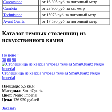
Casearstone
от 16 305 руб. за погонный метр
Cambria
от 23 900 руб. за кв. метр
Technistone
от 15973 руб. за погонный метр
Avant Quartz
от 17 530 руб. за погонный метр
Каталог темных столешниц из
искусственного камня
По цене ↑
30
60
90
Столешница из кварца угловая темная SmartQuartz Negro
Imperial
Площадь:
5,5 кв.м.
Материал:
SmartQuartz
Цвет:
Negro Imperial
Цена:
136 950 рублей
Заказать