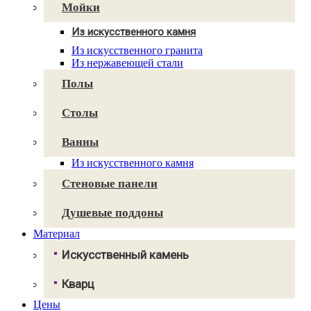
Avant Quartz
Мойки
Smartquartz
Из искусственного камня
Для кухни
Из искусственного гранита
Для ванной
Из нержавеющей стали
Полы
Столы
Ванны
Из искусственного камня
Стеновые панели
Душевые поддоны
Материал
Искусственный камень
Грандекс
Кварц
NeoMarm
Хай-макс
Цены
Авант Кварц