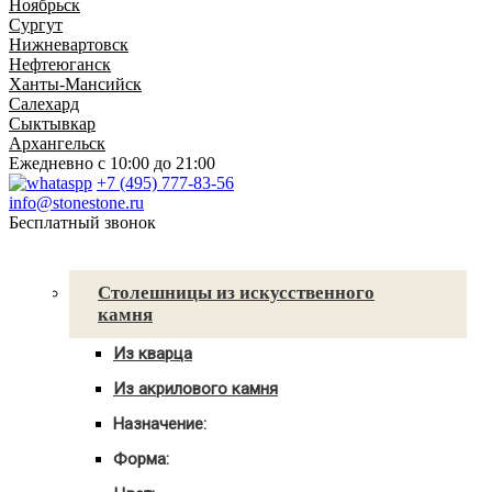
Ноябрьск
Сургут
Нижневартовск
Нефтеюганск
Ханты-Мансийск
Салехард
Сыктывкар
Архангельск
Ежедневно
с 10:00 до 21:00
+7 (495) 777-83-56
info@stonestone.ru
Бесплатный звонок
Каталог товаров
Столешницы из искусственного
камня
Из кварца
Для кухни
Из акрилового камня
Для ванны
Для кухни
С мойкой
Назначение:
Для ванны
Для кухни
С мойкой
Форма:
Для ванной
Угловые
С мойкой