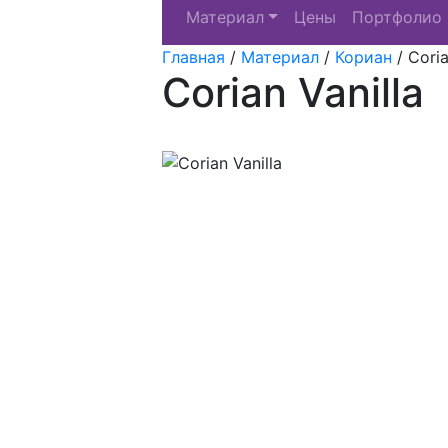
Материал
Цены
Портфолио
Главная
/
Материал
/
Кориан
/
Coria
Corian Vanilla