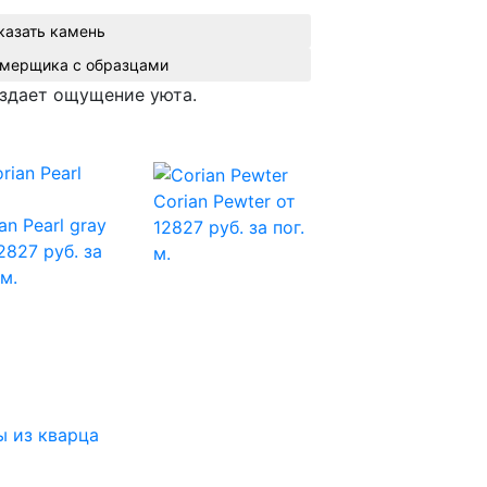
казать камень
Вызвать замерщика с образцами
оздает ощущение уюта.
Corian Pewter
от
an Pearl gray
12827 руб. за пог.
2827 руб. за
м.
 м.
 из кварца