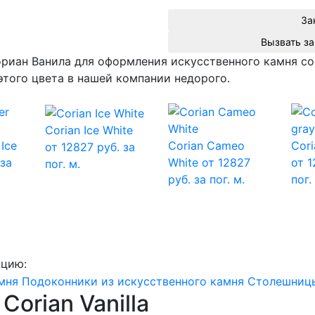
За
ориан Ванила для оформления искусственного камня с
того цвета в нашей компании недорого.
Corian Ice White
 Ice
Corian Cameo
Cori
от 12827 руб. за
 за
White
от 12827
от 1
пог. м.
руб. за пог. м.
пог.
кцию:
мня
Подоконники из искусственного камня
Столешницы
Corian Vanilla