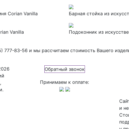
я Corian Vanilla
Барная стойка из искусст
an Vanilla
Подоконник из искусствен
5) 777-83-56
и мы рассчитаем стоимость Вашего издел
2026
Обратный звонок
ий
Принимаем к оплате:
,
и.
Сай
и н
Сто
под
у п