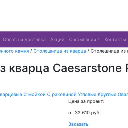
Оплата и доставка
Акции
О компании
Контакты
енного камня
/
Столешница из кварца
/
Столешница из к
 кварца Caesarstone P
Кварцевые
С мойкой
С раковиной
Угловые
Круглые
Ова
Цена за проект:
от
32 610
руб.
Заказать